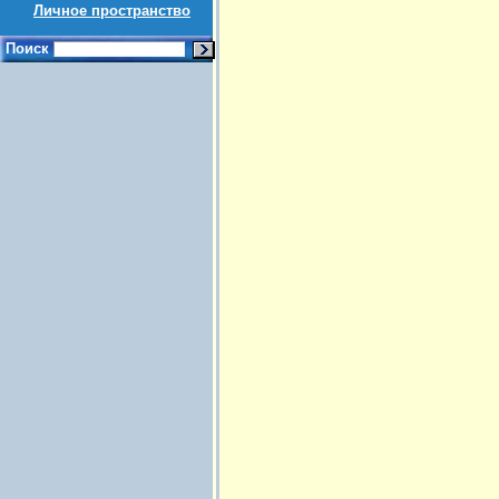
Личное пространство
Поиск