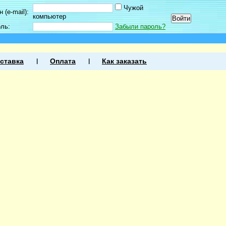
Чужой
 (e-mail):
компьютер
оль:
Забыли пароль?
ставка
Оплата
Как заказать