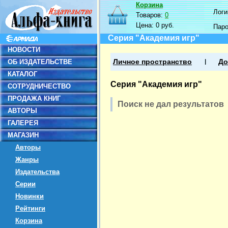
Корзина
Логин
Товаров:
0
Цена:
0 руб.
Пар
Серия "Академия игр"
НОВОСТИ
ОБ ИЗДАТЕЛЬСТВЕ
Личное пространство
До
КАТАЛОГ
Серия "Академия игр"
СОТРУДНИЧЕСТВО
ПРОДАЖА КНИГ
Поиск не дал результатов
АВТОРЫ
ГАЛЕРЕЯ
МАГАЗИН
Авторы
Жанры
Издательства
Серии
Новинки
Рейтинги
Корзина