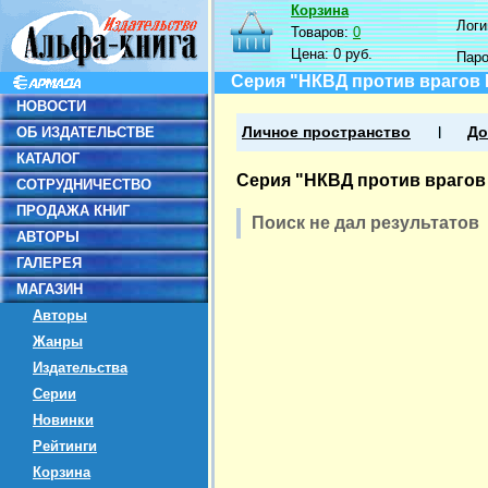
Корзина
Логин
Товаров:
0
Цена:
0 руб.
Пар
Серия "НКВД против врагов 
НОВОСТИ
ОБ ИЗДАТЕЛЬСТВЕ
Личное пространство
До
КАТАЛОГ
Серия "НКВД против врагов 
СОТРУДНИЧЕСТВО
ПРОДАЖА КНИГ
Поиск не дал результатов
АВТОРЫ
ГАЛЕРЕЯ
МАГАЗИН
Авторы
Жанры
Издательства
Серии
Новинки
Рейтинги
Корзина