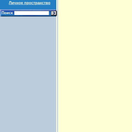
Личное пространство
Поиск