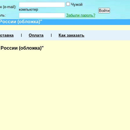
Чужой
 (e-mail):
компьютер
оль:
Забыли пароль?
России (обложка)"
ставка
Оплата
Как заказать
России (обложка)"