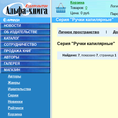
Корзина
Логин
Товаров:
0
Цена:
0 руб.
Пар
Серия "Ручки капилярные"
НОВОСТИ
ОБ ИЗДАТЕЛЬСТВЕ
Личное пространство
До
КАТАЛОГ
Серия "Ручки капилярные"
СОТРУДНИЧЕСТВО
ПРОДАЖА КНИГ
Найдено:
7
, показано
7
, страница
1
АВТОРЫ
ГАЛЕРЕЯ
МАГАЗИН
Авторы
Жанры
Издательства
Серии
Новинки
Рейтинги
Корзина