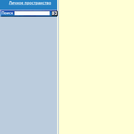
Личное пространство
Поиск