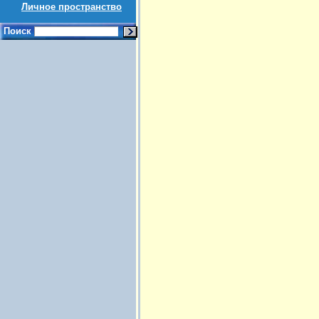
Личное пространство
Поиск