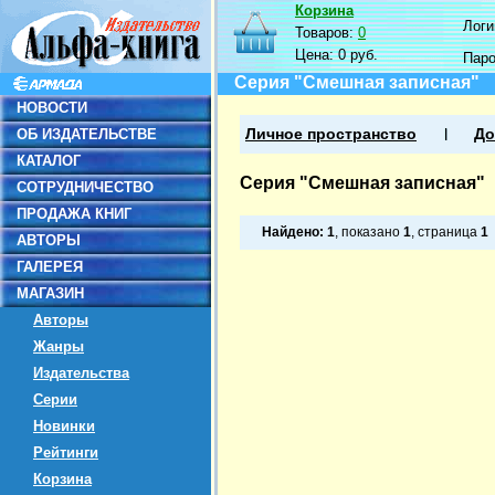
Корзина
Логин
Товаров:
0
Цена:
0 руб.
Пар
Серия "Смешная записная"
НОВОСТИ
ОБ ИЗДАТЕЛЬСТВЕ
Личное пространство
До
КАТАЛОГ
Серия "Смешная записная"
СОТРУДНИЧЕСТВО
ПРОДАЖА КНИГ
Найдено:
1
, показано
1
, страница
1
АВТОРЫ
ГАЛЕРЕЯ
МАГАЗИН
Авторы
Жанры
Издательства
Серии
Новинки
Рейтинги
Корзина