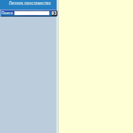
Личное пространство
Поиск