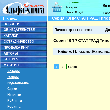
Корзина
Логин
Товаров:
0
Цена:
0 руб.
Пар
Серия "ВПР СТАТГРАД Типов
НОВОСТИ
ОБ ИЗДАТЕЛЬСТВЕ
Личное пространство
До
КАТАЛОГ
Серия "ВПР СТАТГРАД Типо
СОТРУДНИЧЕСТВО
ПРОДАЖА КНИГ
Найдено:
34
, показано
30
, страниц
АВТОРЫ
ГАЛЕРЕЯ
МАГАЗИН
1
2
далее
Авторы
Жанры
Издательства
Серии
Новинки
Рейтинги
Корзина