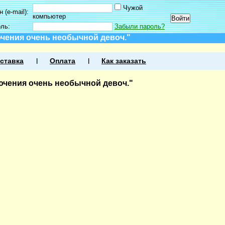
Чужой
 (e-mail):
компьютер
оль:
Забыли пароль?
чения очень необычной девоч."
ставка
Оплата
Как заказать
ючения очень необычной девоч."