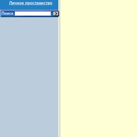
Личное пространство
Поиск