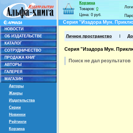
Корзина
Логин
Товаров:
0
Цена:
0 руб.
Пар
Серия "Изадора Мун. Приклю
НОВОСТИ
ОБ ИЗДАТЕЛЬСТВЕ
Личное пространство
До
КАТАЛОГ
Серия "Изадора Мун. Прикл
СОТРУДНИЧЕСТВО
ПРОДАЖА КНИГ
Поиск не дал результатов
АВТОРЫ
ГАЛЕРЕЯ
МАГАЗИН
Авторы
Жанры
Издательства
Серии
Новинки
Рейтинги
Корзина