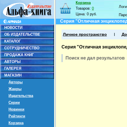
Корзина
Логин
Товаров:
0
Цена:
0 руб.
Пар
Серия "Отличная энциклопе
НОВОСТИ
ОБ ИЗДАТЕЛЬСТВЕ
Личное пространство
До
КАТАЛОГ
Серия "Отличная энциклопе
СОТРУДНИЧЕСТВО
ПРОДАЖА КНИГ
Поиск не дал результатов
АВТОРЫ
ГАЛЕРЕЯ
МАГАЗИН
Авторы
Жанры
Издательства
Серии
Новинки
Рейтинги
Корзина