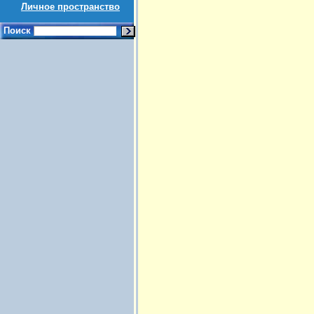
Личное пространство
Поиск