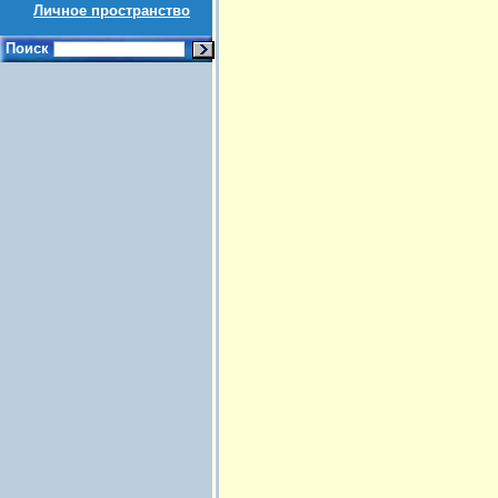
Личное пространство
Поиск