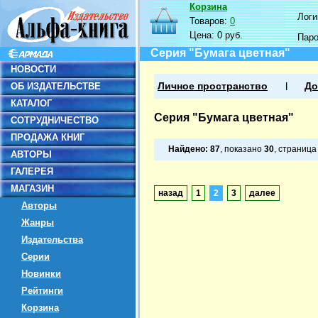
Корзина
Логин
Товаров:
0
Цена:
0 руб.
Пар
Серия "Бумага цветная"
НОВОСТИ
ОБ ИЗДАТЕЛЬСТВЕ
Личное пространство
До
КАТАЛОГ
Серия "Бумага цветная"
СОТРУДНИЧЕСТВО
ПРОДАЖА КНИГ
Найдено:
87
, показано
30
, страниц
АВТОРЫ
ГАЛЕРЕЯ
МАГАЗИН
назад
1
2
3
далее
Авторы
Жанры
Издательства
Серии
Новинки
Рейтинги
Корзина