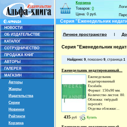
Корзина
Логин
Товаров:
0
Цена:
0 руб.
Пар
Серия "Еженедельник недат
НОВОСТИ
ОБ ИЗДАТЕЛЬСТВЕ
Личное пространство
До
КАТАЛОГ
Серия "Еженедельник неда
СОТРУДНИЧЕСТВО
ПРОДАЖА КНИГ
Найдено:
9
, показано
9
, страница
1
АВТОРЫ
ГАЛЕРЕЯ
Еженедельник недатированный...
МАГАЗИН
Еженедельник
недатированный
Авторы
Escalada.
Жанры
Формат: 150х90 мм.
Количество листов: 80.
Издательства
Обложка: твёрдый
Серии
переплёт.
Отделка обложки:...
Новинки
Рейтинги
435
руб
Купить
Корзина
Еженедельник недатированный...