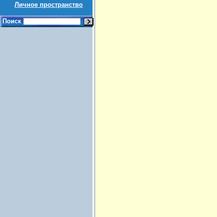
Личное пространство
Поиск