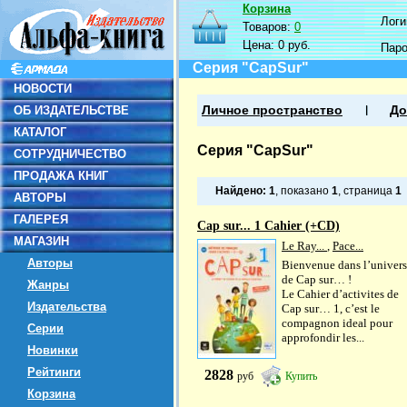
Корзина
Логин
Товаров:
0
Цена:
0 руб.
Пар
Серия "CapSur"
НОВОСТИ
ОБ ИЗДАТЕЛЬСТВЕ
Личное пространство
До
КАТАЛОГ
Серия "CapSur"
СОТРУДНИЧЕСТВО
ПРОДАЖА КНИГ
Найдено:
1
, показано
1
, страница
1
АВТОРЫ
ГАЛЕРЕЯ
Cap sur... 1 Cahier (+CD)
МАГАЗИН
Le Ray...
,
Pace...
Авторы
Bienvenue dans l’univers
de Cap sur… !
Жанры
Le Cahier d’activites de
Издательства
Cap sur… 1, c’est le
compagnon ideal pour
Серии
approfondir les...
Новинки
Рейтинги
2828
руб
Купить
Корзина