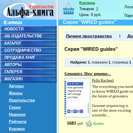
Корзина
Логин
Товаров:
0
Цена:
0 руб.
Пар
Серия "WIRED guides"
НОВОСТИ
ОБ ИЗДАТЕЛЬСТВЕ
Личное пространство
До
КАТАЛОГ
Серия "WIRED guides"
СОТРУДНИЧЕСТВО
ПРОДАЖА КНИГ
Найдено:
1
, показано
1
, страница
1
АВТОРЫ
ГАЛЕРЕЯ
Genomics. How genome...
МАГАЗИН
Pells Rachael
Авторы
The everything-you-need
to-know WIRED guide to
Жанры
the future of genomics
Издательства
Genome sequencing is
Серии
one of the most exciting
Новинки
scientific...
Рейтинги
1681
руб
Купить
Корзина