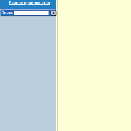
Личное пространство
Поиск