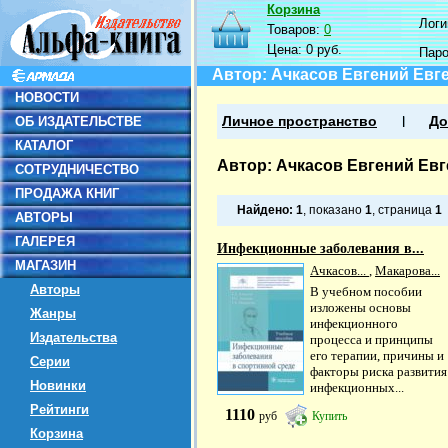
Корзина
Логин
Товаров:
0
Цена:
0 руб.
Пар
Автор: Ачкасов Евгений Евг
НОВОСТИ
ОБ ИЗДАТЕЛЬСТВЕ
Личное пространство
До
КАТАЛОГ
Автор: Ачкасов Евгений Ев
СОТРУДНИЧЕСТВО
ПРОДАЖА КНИГ
Найдено:
1
, показано
1
, страница
1
АВТОРЫ
ГАЛЕРЕЯ
Инфекционные заболевания в...
МАГАЗИН
Ачкасов...
,
Макарова...
Авторы
В учебном пособии
изложены основы
Жанры
инфекционного
Издательства
процесса и принципы
его терапии, причины и
Серии
факторы риска развития
Новинки
инфекционных...
Рейтинги
1110
руб
Купить
Корзина