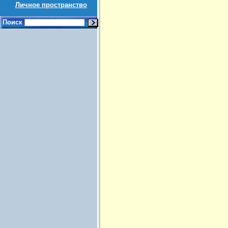
Личное пространство
Поиск