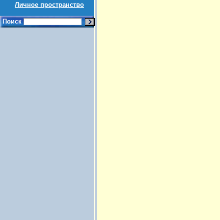
Личное пространство
Поиск