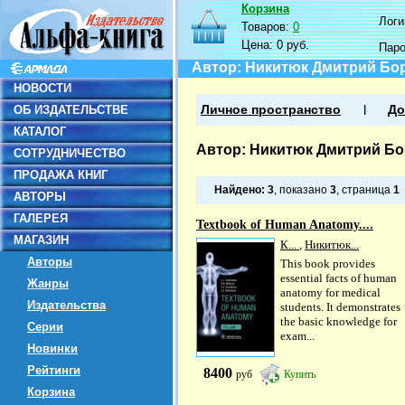
Корзина
Логин
Товаров:
0
Цена:
0 руб.
Пар
Автор: Никитюк Дмитрий Бо
НОВОСТИ
ОБ ИЗДАТЕЛЬСТВЕ
Личное пространство
До
КАТАЛОГ
Автор: Никитюк Дмитрий Б
СОТРУДНИЧЕСТВО
ПРОДАЖА КНИГ
Найдено:
3
, показано
3
, страница
1
АВТОРЫ
ГАЛЕРЕЯ
Textbook of Human Anatomy....
МАГАЗИН
К...
,
Никитюк...
Авторы
This book provides
essential facts of human
Жанры
anatomy for medical
Издательства
students. It demonstrates
the basic knowledge for
Серии
exam...
Новинки
Рейтинги
8400
руб
Купить
Корзина