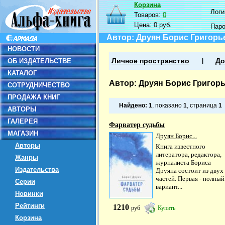
Корзина
Логин
Товаров:
0
Цена:
0 руб.
Пар
Автор: Друян Борис Григорь
НОВОСТИ
ОБ ИЗДАТЕЛЬСТВЕ
Личное пространство
До
КАТАЛОГ
Автор: Друян Борис Григор
СОТРУДНИЧЕСТВО
ПРОДАЖА КНИГ
Найдено:
1
, показано
1
, страница
1
АВТОРЫ
ГАЛЕРЕЯ
Фарватер судьбы
МАГАЗИН
Друян Борис...
Авторы
Книга известного
литератора, редактора,
Жанры
журналиста Бориса
Издательства
Друяна состоит из двух
частей. Первая - полный
Серии
вариант...
Новинки
Рейтинги
1210
руб
Купить
Корзина