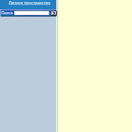
Личное пространство
Поиск