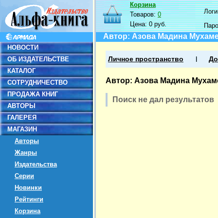
Корзина
Логин
Товаров:
0
Цена:
0 руб.
Пар
Автор: Азова Мадина Мухам
НОВОСТИ
ОБ ИЗДАТЕЛЬСТВЕ
Личное пространство
До
КАТАЛОГ
Автор: Азова Мадина Муха
СОТРУДНИЧЕСТВО
ПРОДАЖА КНИГ
Поиск не дал результатов
АВТОРЫ
ГАЛЕРЕЯ
МАГАЗИН
Авторы
Жанры
Издательства
Серии
Новинки
Рейтинги
Корзина