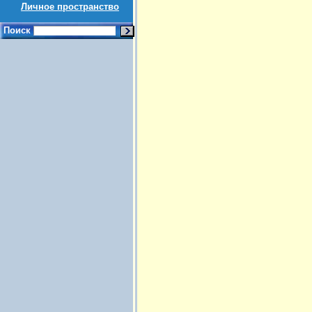
Личное пространство
Поиск