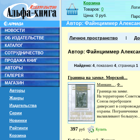
Корзина
Логин
Товаров:
0
Цена:
0 руб.
Пар
Автор: Файнциммер Алекса
НОВОСТИ
ОБ ИЗДАТЕЛЬСТВЕ
Личное пространство
До
КАТАЛОГ
Автор: Файнциммер Алекса
СОТРУДНИЧЕСТВО
ПРОДАЖА КНИГ
Найдено:
4
, показано
4
, страница
1
АВТОРЫ
ГАЛЕРЕЯ
Граница на замке. Морской...
МАГАЗИН
Минкин...
,
Ф...
Авторы
Граница на замке.
На территорию Советск
Жанры
Союза переброшен
Издательства
диверсант в сопровожд
охраны. Пограничники
Серии
вылавливают большую..
Новинки
Рейтинги
397
руб
Купить
Корзина