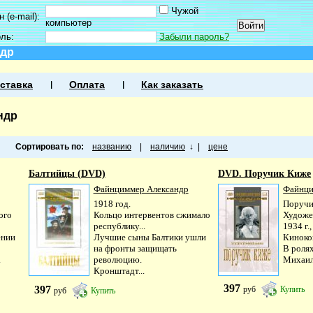
Чужой
 (e-mail):
компьютер
оль:
Забыли пароль?
ндр
ставка
Оплата
Как заказать
ндр
Сортировать по:
названию
|
наличию
↓
|
цене
Балтийцы (DVD)
DVD. Поручик Киже
Файнциммер Александр
Файнци
1918 год.
Поручи
ого
Кольцо интервентов сжимало
Художе
республику...
1934 г.
ении
Лучшие сыны Балтики ушли
Киноко
на фронты защищать
В ролях
.
революцию.
Михаил
Кронштадт...
397
397
руб
Купить
руб
Купить