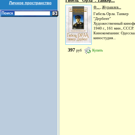
Гибель "Орла". Танкер...
Личное пространство
Ф...
,
Журавлев...
Поиск
Гибель Орла. Танкер
"Дербент"
Художественный киноф
1940 г., 161 мин., СССР.
Кинокомпании: Одесска
киностудия...
397
руб
Купить