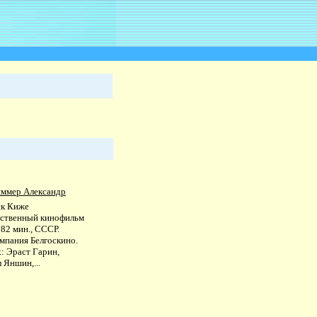
ммер Александр
к Киже
ственный кинофильм
, 82 мин., СССР.
мпания Белгоскино.
: Эраст Гарин,
 Яншин,...