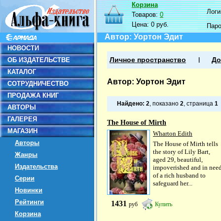
Корзина
Логин
Товаров:
0
Цена:
0 руб.
Пар
Автор: Уортон Эдит
НОВОСТИ
ОБ ИЗДАТЕЛЬСТВЕ
Личное пространство
До
КАТАЛОГ
Автор: Уортон Эдит
СОТРУДНИЧЕСТВО
ПРОДАЖА КНИГ
Найдено:
2
, показано
2
, страница
1
АВТОРЫ
ГАЛЕРЕЯ
The House of Mirth
МАГАЗИН
Wharton Edith
Авторы
The House of Mirth tells
the story of Lily Bart,
Жанры
aged 29, beautiful,
Издательства
impoverished and in nee
of a rich husband to
Серии
safeguard her...
Новинки
Рейтинги
1431
руб
Купить
Корзина