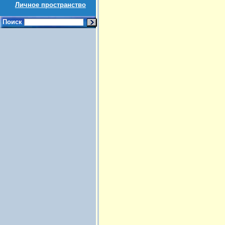
Личное пространство
Поиск