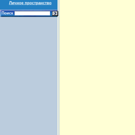
Личное пространство
Поиск