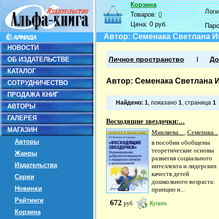
Корзина
Логин
Товаров:
0
Цена:
0 руб.
Пар
Автор: Семенака Светлана 
НОВОСТИ
ОБ ИЗДАТЕЛЬСТВЕ
Личное пространство
До
КАТАЛОГ
Автор: Семенака Светлана 
СОТРУДНИЧЕСТВО
ПРОДАЖА КНИГ
Найдено:
1
, показано
1
, страница
1
АВТОРЫ
ГАЛЕРЕЯ
Восходящие звездочки:...
МАГАЗИН
Микляева...
,
Семенака...
Авторы
в пособии обобщены
теоретические основы
Жанры
развития социального
Издательства
интеллекта и лидерских
качеств детей
Серии
дошкольного возраста:
Новинки
принцип и...
Рейтинги
672
руб
Купить
Корзина