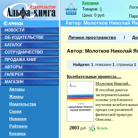
Корзина
Логин
Товаров:
0
Цена:
0 руб.
Пар
Автор: Молотков Николай Я
НОВОСТИ
ОБ ИЗДАТЕЛЬСТВЕ
Личное пространство
До
КАТАЛОГ
Автор: Молотков Николай Я
СОТРУДНИЧЕСТВО
ПРОДАЖА КНИГ
Найдено:
1
, показано
1
, страница
1
АВТОРЫ
ГАЛЕРЕЯ
Колебательные процессы....
МАГАЗИН
Молотков Николай...
Авторы
В пособии даются
экспериментальные
Жанры
основы углубленного
Издательства
изучения колебательны
процессов различной
Серии
физической природы.
Новинки
Описаны...
Рейтинги
2803
руб
Купить
Корзина