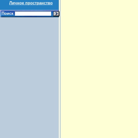
Личное пространство
Поиск