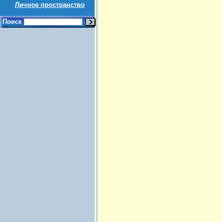
Личное пространство
Поиск