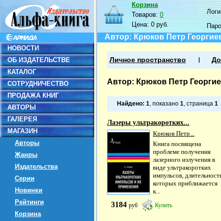
Корзина
Логин
Товаров:
0
Цена:
0 руб.
Пар
Автор: Крюков Петр Георгие
НОВОСТИ
ОБ ИЗДАТЕЛЬСТВЕ
Личное пространство
До
КАТАЛОГ
Автор: Крюков Петр Георги
СОТРУДНИЧЕСТВО
ПРОДАЖА КНИГ
Найдено:
1
, показано
1
, страница
1
АВТОРЫ
ГАЛЕРЕЯ
Лазеры ультракоротких...
МАГАЗИН
Крюков Петр...
Авторы
Книга посвящена
проблеме получения
Жанры
лазерного излучения в
Издательства
виде ультракоротких
импульсов, длительност
Серии
которых приближается
Новинки
к...
Рейтинги
3184
руб
Купить
Корзина