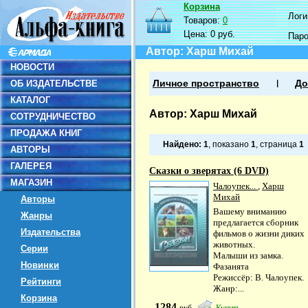
Корзина
Логин
Товаров:
0
Цена:
0 руб.
Пар
Автор: Харш Михай
НОВОСТИ
ОБ ИЗДАТЕЛЬСТВЕ
Личное пространство
До
КАТАЛОГ
Автор: Харш Михай
СОТРУДНИЧЕСТВО
ПРОДАЖА КНИГ
Найдено:
1
, показано
1
, страница
1
АВТОРЫ
ГАЛЕРЕЯ
Сказки о зверятах (6 DVD)
МАГАЗИН
Чалоупек...
,
Харш
Михай
Авторы
Вашему вниманию
Жанры
предлагается сборник
Издательства
фильмов о жизни диких
животных.
Серии
Малыши из замка.
Новинки
Фазанята
Режиссёр: В. Чалоупек.
Рейтинги
Жанр:...
Корзина
1284