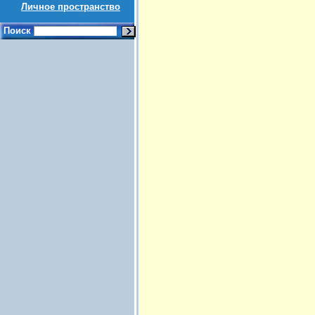
Личное пространство
Поиск