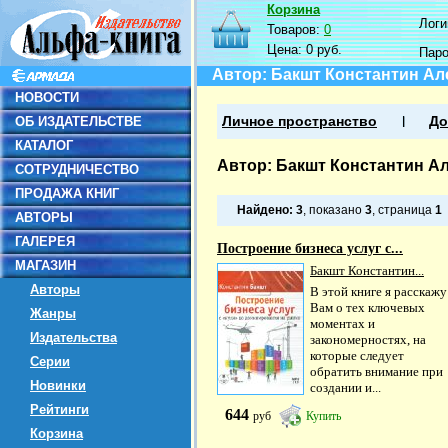
Корзина
Логин
Товаров:
0
Цена:
0 руб.
Пар
Автор: Бакшт Константин А
НОВОСТИ
ОБ ИЗДАТЕЛЬСТВЕ
Личное пространство
До
КАТАЛОГ
Автор: Бакшт Константин А
СОТРУДНИЧЕСТВО
ПРОДАЖА КНИГ
Найдено:
3
, показано
3
, страница
1
АВТОРЫ
ГАЛЕРЕЯ
Построение бизнеса услуг с...
МАГАЗИН
Бакшт Константин...
Авторы
В этой книге я расскажу
Вам о тех ключевых
Жанры
моментах и
Издательства
закономерностях, на
которые следует
Серии
обратить внимание при
Новинки
создании и...
Рейтинги
644
руб
Купить
Корзина