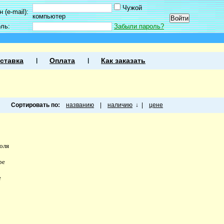
Чужой
 (e-mail):
компьютер
оль:
Забыли пароль?
ставка
Оплата
Как заказать
Сортировать по:
названию
|
наличию
↓
|
цене
оля
ре
e