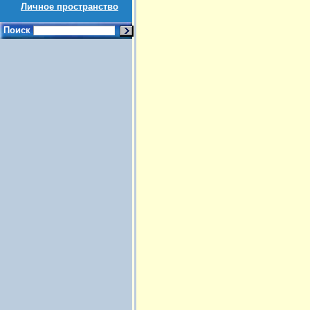
Личное пространство
Поиск