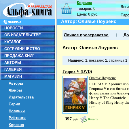
Корзина
Логин
Товаров:
0
Цена:
0 руб.
Пар
Автор: Оливье Лоуренс
НОВОСТИ
ОБ ИЗДАТЕЛЬСТВЕ
Личное пространство
До
КАТАЛОГ
Автор: Оливье Лоуренс
СОТРУДНИЧЕСТВО
ПРОДАЖА КНИГ
Найдено:
1
, показано
1
, страница
1
АВТОРЫ
ГАЛЕРЕЯ
Генрих V (DVD)
МАГАЗИН
Оливье Лоуренс
Авторы
ГЕНРИХ V. Хроника кор
Генриха V и его битвы с
Жанры
французами при Азенку
Издательства
Henry V. The Chronicle
History of King Henry th
Серии
Fift...
Новинки
Рейтинги
397
руб
Купить
Корзина