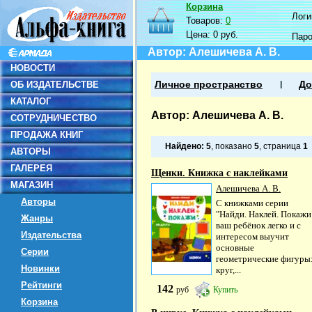
Корзина
Логин
Товаров:
0
Цена:
0 руб.
Пар
Автор: Алешичева А. В.
НОВОСТИ
ОБ ИЗДАТЕЛЬСТВЕ
Личное пространство
До
КАТАЛОГ
Автор: Алешичева А. В.
СОТРУДНИЧЕСТВО
ПРОДАЖА КНИГ
Найдено:
5
, показано
5
, страница
1
АВТОРЫ
ГАЛЕРЕЯ
Щенки. Книжка с наклейками
МАГАЗИН
Алешичева А. В.
Авторы
С книжками серии
"Найди. Наклей. Покажи
Жанры
ваш ребёнок легко и с
Издательства
интересом выучит
основные
Серии
геометрические фигуры
Новинки
круг,...
Рейтинги
142
руб
Купить
Корзина