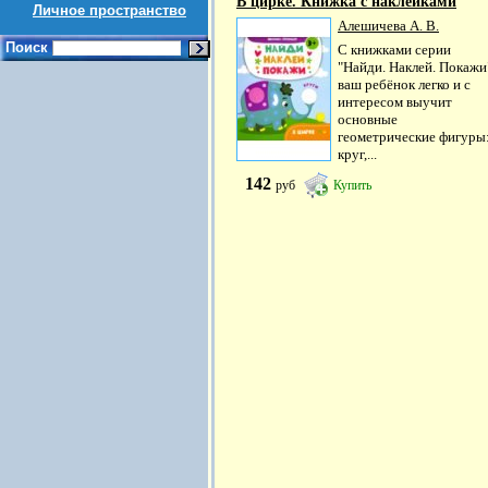
В цирке. Книжка с наклейками
Личное пространство
Алешичева А. В.
Поиск
С книжками серии
"Найди. Наклей. Покажи
ваш ребёнок легко и с
интересом выучит
основные
геометрические фигуры
круг,...
142
руб
Купить