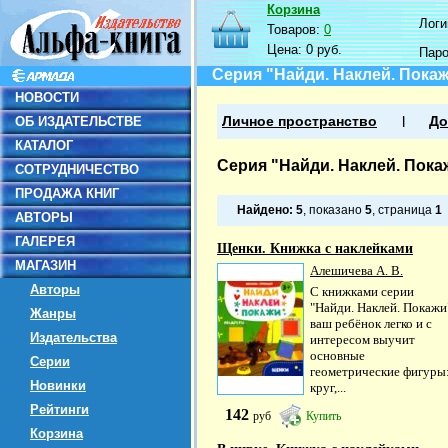
Корзина
Логин
Товаров:
0
Цена:
0 руб.
Пар
Серия "Найди. Наклей. Пока
НОВОСТИ
ОБ ИЗДАТЕЛЬСТВЕ
Личное пространство
До
КАТАЛОГ
Серия "Найди. Наклей. Пока
СОТРУДНИЧЕСТВО
ПРОДАЖА КНИГ
Найдено:
5
, показано
5
, страница
1
АВТОРЫ
ГАЛЕРЕЯ
Щенки. Книжка с наклейками
МАГАЗИН
Алешичева А. В.
Авторы
С книжками серии
"Найди. Наклей. Покажи
Жанры
ваш ребёнок легко и с
Издательства
интересом выучит
основные
Серии
геометрические фигуры
Новинки
круг,...
Рейтинги
142
руб
Купить
Корзина