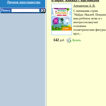
В цирке. Книжка с наклейками
Личное пространство
Алешичева А. В.
Поиск
С книжками серии
"Найди. Наклей. Покажи
ваш ребёнок легко и с
интересом выучит
основные
геометрические фигуры
круг,...
142
руб
Купить