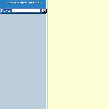
Личное пространство
Поиск