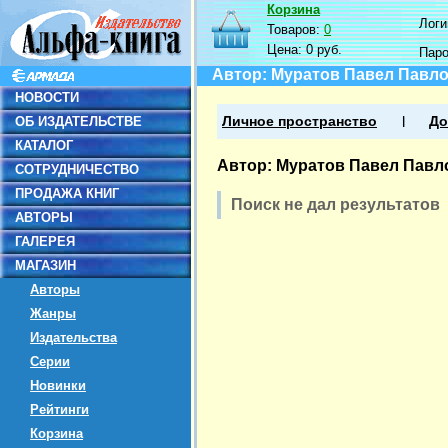
Корзина
Логин
Товаров:
0
Цена:
0 руб.
Пар
Автор: Муратов Павел Павл
НОВОСТИ
ОБ ИЗДАТЕЛЬСТВЕ
Личное пространство
До
КАТАЛОГ
Автор: Муратов Павел Павл
СОТРУДНИЧЕСТВО
ПРОДАЖА КНИГ
Поиск не дал результатов
АВТОРЫ
ГАЛЕРЕЯ
МАГАЗИН
Авторы
Жанры
Издательства
Серии
Новинки
Рейтинги
Корзина