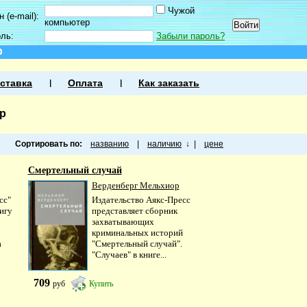
Чужой
 (e-mail):
компьютер
оль:
Забыли пароль?
р
ставка
Оплата
Как заказать
р
Сортировать по:
названию
|
наличию
↓
|
цене
Смертельный случай
Верденберг Мельхиор
сс"
Издательство Аякс-Пресс
игу
представляет сборник
захватывающих
криминальных историй
а
"Смертельный случай".
"Случаев" в книге...
709
руб
Купить