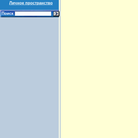
Личное пространство
Поиск