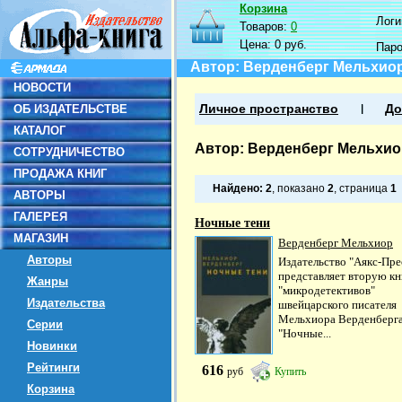
Корзина
Логин
Товаров:
0
Цена:
0 руб.
Пар
Автор: Верденберг Мельхио
НОВОСТИ
ОБ ИЗДАТЕЛЬСТВЕ
Личное пространство
До
КАТАЛОГ
Автор: Верденберг Мельхио
СОТРУДНИЧЕСТВО
ПРОДАЖА КНИГ
Найдено:
2
, показано
2
, страница
1
АВТОРЫ
ГАЛЕРЕЯ
Ночные тени
МАГАЗИН
Верденберг Мельхиор
Авторы
Издательство "Аякс-Пре
представляет вторую кн
Жанры
"микродетективов"
Издательства
швейцарского писателя
Мельхиора Верденберг
Серии
"Ночные...
Новинки
Рейтинги
616
руб
Купить
Корзина