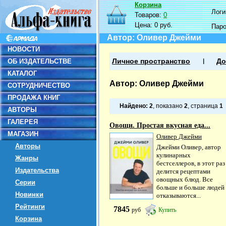
Корзина
Логин
Товаров:
0
Цена:
0 руб.
Пар
Автор: Оливер Джейми
НОВОСТИ
ОБ ИЗДАТЕЛЬСТВЕ
Личное пространство
До
КАТАЛОГ
Автор: Оливер Джейми
СОТРУДНИЧЕСТВО
ПРОДАЖА КНИГ
Найдено:
2
, показано
2
, страница
1
АВТОРЫ
ГАЛЕРЕЯ
Овощи. Простая вкусная еда...
МАГАЗИН
Оливер Джейми
Авторы
Джейми Оливер, автор
кулинарных
Жанры
бестселлеров, в этот раз
Издательства
делится рецептами
овощных блюд. Все
Серии
больше и больше людей
Новинки
отказываются...
Рейтинги
7845
руб
Купить
Корзина