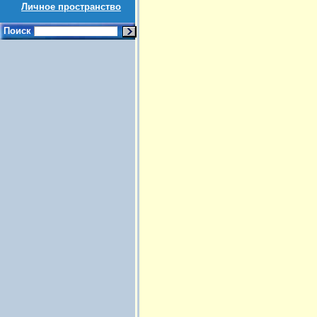
Личное пространство
Поиск