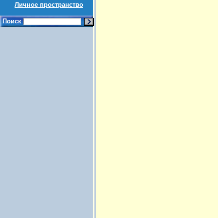
Личное пространство
Поиск