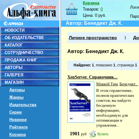
Корзина
Логин
Товаров:
0
Цена:
0 руб.
Пар
Автор: Бенедикт Дж. К.
НОВОСТИ
ОБ ИЗДАТЕЛЬСТВЕ
Личное пространство
До
КАТАЛОГ
Автор: Бенедикт Дж. К.
СОТРУДНИЧЕСТВО
ПРОДАЖА КНИГ
Найдено:
1
, показано
1
, страница
1
АВТОРЫ
ГАЛЕРЕЯ
XenServer. Справочник...
МАГАЗИН
Маккей Тим
,
Бенедикт...
Авторы
В этом справочнике,
полном практических
Жанры
советов, вы найдете
Издательства
бесценную
информацию,
Серии
необходимую для
Новинки
оптимизации и
управления...
Рейтинги
1901
руб
Купить
Корзина