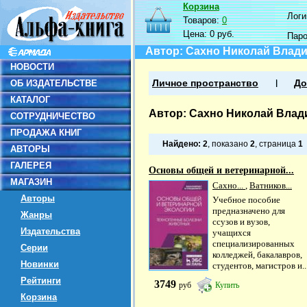
Корзина
Логин
Товаров:
0
Цена:
0 руб.
Пар
Автор: Сахно Николай Влад
НОВОСТИ
ОБ ИЗДАТЕЛЬСТВЕ
Личное пространство
До
КАТАЛОГ
Автор: Сахно Николай Вла
СОТРУДНИЧЕСТВО
ПРОДАЖА КНИГ
Найдено:
2
, показано
2
, страница
1
АВТОРЫ
ГАЛЕРЕЯ
Основы общей и ветеринарной...
МАГАЗИН
Сахно...
,
Ватников...
Авторы
Учебное пособие
предназначено для
Жанры
ссузов и вузов,
Издательства
учащихся
специализированных
Серии
колледжей, бакалавров,
Новинки
студентов, магистров и..
Рейтинги
3749
руб
Купить
Корзина