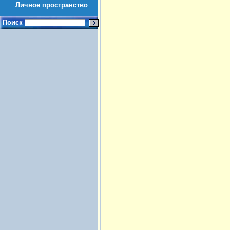
Личное пространство
Поиск