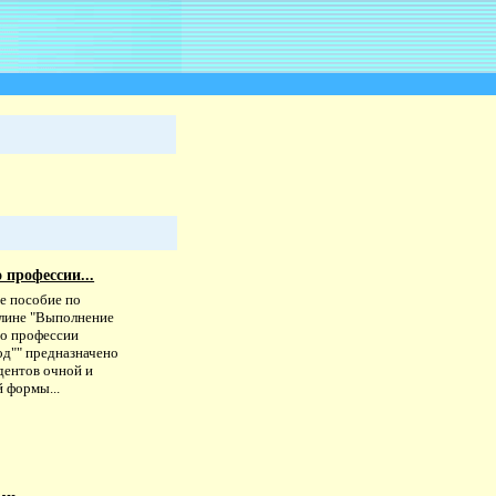
 профессии...
е пособие по
лине "Выполнение
по профессии
од"" предназначено
дентов очной и
 формы...