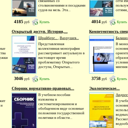
связанных со
сети И
столкновениями и посадками
пользу
судов на мель. Эта...
сетями,.
4185
4014
руб
Купить
руб
Купить
Открытый доступ. История,...
Компетентность спец
Шрайберг...
,
Вахрушев...
Балашов
Представленная
В моно
ные
коллективная монография
основн
ства
рассматривает актуальную в
ориент
ржки
настоящее время
образо
проблематику Открытого
условия
доступа, Открытых...
мнения 
3046
3758
руб
Купить
руб
Купить
Сборник нормативно-правовых...
Экологическое...
В учебном пособии
Андрее
изложены в
жит
В учеб
систематизированном и
 и
основн
обобщенном виде основные
исполь
положения государственной
водных 
политики в области...
Рассмо
водообе