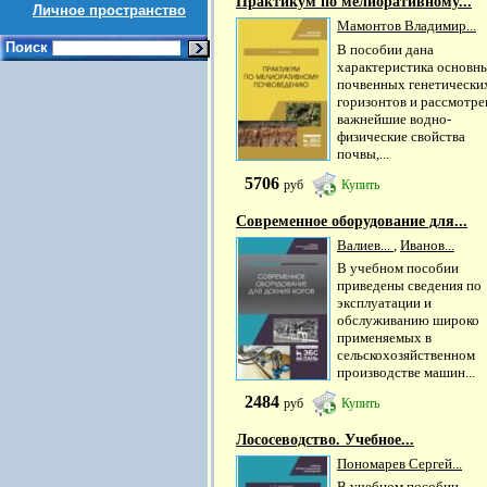
Практикум по мелиоративному...
Личное пространство
Мамонтов Владимир...
Поиск
В пособии дана
характеристика основн
почвенных генетически
горизонтов и рассмотр
важнейшие водно-
физические свойства
почвы,...
5706
руб
Купить
Современное оборудование для...
Валиев...
,
Иванов...
В учебном пособии
приведены сведения по
эксплуатации и
обслуживанию широко
применяемых в
сельскохозяйственном
производстве машин...
2484
руб
Купить
Лососеводство. Учебное...
Пономарев Сергей...
В учебном пособии