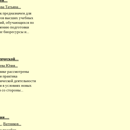
и...
ва Татьяна...
к предназначен для
тов высших учебных
ний, обучающихся по
лению подготовки
е биоресурсы и...
ической...
ва Юлия...
нике рассмотрены
и практика
тической деятельности
и в условиях новых
 со стороны...
я....
.
,
Ватников...
е пособие