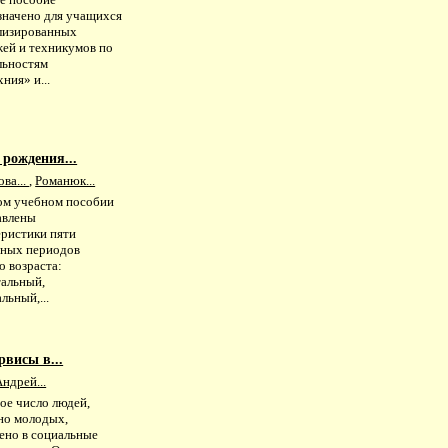
значено для учащихся
лизированных
жей и техникумов по
льностям
ния» и...
 рождения...
ва...
,
Романюк...
ом учебном пособии
авлены
еристики пяти
тных периодов
о возраста:
тальный,
льный,...
висы в...
ндрей...
ое число людей,
но молодых,
ено в социальные