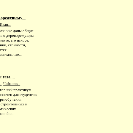
ворежущему...
Иван...
вочнике даны общие
ия о дереворежущем
енте, его износе,
нии, стойкости,
ятся
ентальные...
газа....
.
,
Чефанов...
торный практикум
азначен для студентов
орм обучения
строительных и
огических
ений и...