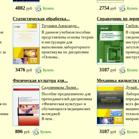
4882
2754
руб
Купить
руб
Купить
Статистическая обработка...
Справочник по дере
Трушков Александр...
Глебов 
ом
В данном учебном пособии
В спра
представлены основы теории
сведен
е
и инструкции для
инструм
выполнения лабораторного
затупле
о за
практикума по дисциплине
привод
«Основы...
инструм
3476
3187
руб
Купить
руб
Купить
Физическая культура для...
Механика жидкости и 
Садовникова Лилия...
Дунай..
Пособие предназначено для
Лабора
преподавателей дисциплины
ппредн
я по
«Физическая культура» и
всех ф
обучающихся медицинских
машино
хника
колледжей.
технол
В нем...
направл
806
3187
руб
Купить
руб
Купить