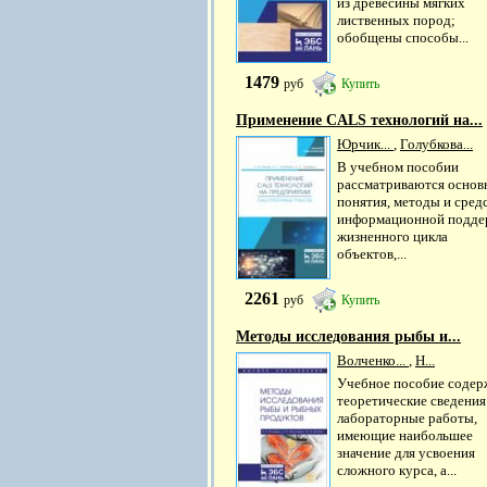
из древесины мягких
лиственных пород;
обобщены способы...
1479
руб
Купить
Применение CALS технологий на...
Юрчик...
,
Голубкова...
В учебном пособии
рассматриваются основ
понятия, методы и сред
информационной подде
жизненного цикла
объектов,...
2261
руб
Купить
Методы исследования рыбы и...
Волченко...
,
Н...
Учебное пособие содер
теоретические сведения
лабораторные работы,
имеющие наибольшее
значение для усвоения
сложного курса, а...