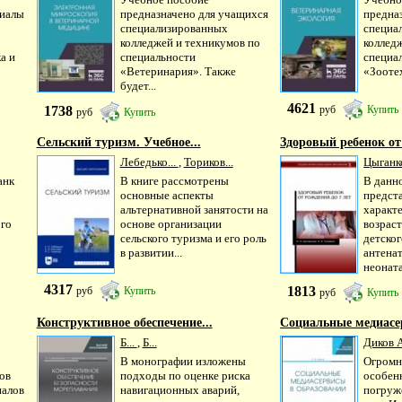
риалы
предназначено для учащихся
предна
специализированных
специа
колледжей и техникумов по
коллед
а и
специальности
специа
«Ветеринария». Также
«Зоотех
будет...
4621
1738
руб
Купить
руб
Купить
Сельский туризм. Учебное...
Здоровый ребенок от
Лебедько...
,
Ториков...
Цыганко
анк
В книге рассмотрены
В данн
основные аспекты
предст
альтернативной занятости на
характ
ого
основе организации
возрас
сельского туризма и его роль
детског
в развитии...
антена
неоната
4317
1813
руб
Купить
руб
Купить
Конструктивное обеспечение...
Социальные медиасер
Б...
,
Б...
Диков А
В монографии изложены
Огромн
ов
подходы по оценке риска
особен
иалов
навигационных аварий,
погруж