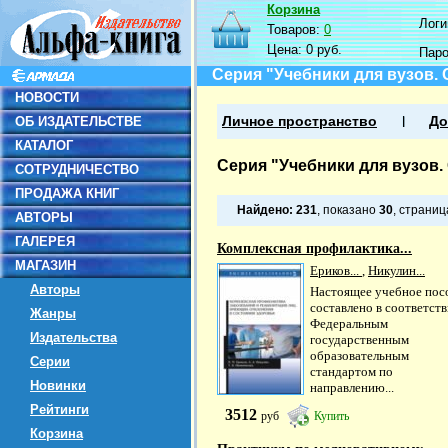
Корзина
Логин
Товаров:
0
Цена:
0 руб.
Пар
Серия "Учебники для вузов.
НОВОСТИ
ОБ ИЗДАТЕЛЬСТВЕ
Личное пространство
До
КАТАЛОГ
Серия "Учебники для вузов.
СОТРУДНИЧЕСТВО
ПРОДАЖА КНИГ
Найдено:
231
, показано
30
, страни
АВТОРЫ
ГАЛЕРЕЯ
Комплексная профилактика...
МАГАЗИН
Ериков...
,
Никулин...
Авторы
Настоящее учебное пос
составлено в соответств
Жанры
Федеральным
Издательства
государственным
образовательным
Серии
стандартом по
Новинки
направлению...
Рейтинги
3512
руб
Купить
Корзина