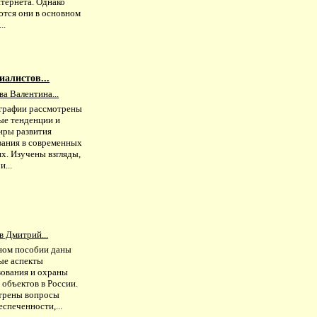
нтернета. Однако
ются они в основном
..
иалистов...
а Валентина...
графии рассмотрены
ые тенденции и
иры развития
вания в современных
х. Изучены взгляды,
и...
в Дмитрий...
ном пособии даны
ые аспекты
зования и охраны
объектов в России.
трены вопросы
спеченности,...