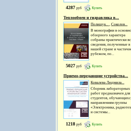
4287
руб
Купить
Теплообмен и гидравлика в...
Полищук...
,
Соколов...
В монографии в основн
обзорного характера
собраны практически вс
сведения, полученные в
нашей стране и частичн
рубежом, по...
5027
руб
Купить
Приемо-передающие устройства...
Ковалева Людмила...
Сборник лабораторных
работ предназначен для
студентов, обучающихс
направлениям группы
«Электроника, радиоте
и системы...
1218
руб
Купить