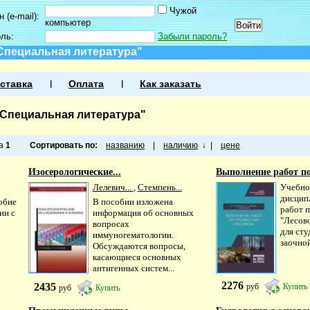
Чужой
 (e-mail):
компьютер
оль:
Забыли пароль?
 Специальная литература"
ставка
Оплата
Как заказать
 Специальная литература"
ца
1
Сортировать по:
названию
|
наличию
↓
|
цене
Изосерологические...
Выполнение работ по
Лелевич...
,
Стемпень...
Учебно
дисцип
обие
В пособии изложена
работ 
ии с
информация об основных
"Лесов
вопросах
для сту
иммуногематологии.
заочной
Обсуждаются вопросы,
касающиеся основных
антигенных систем...
2276
2435
руб
Купить
руб
Купить