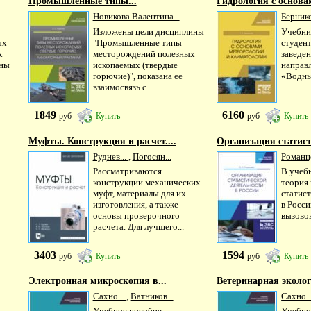
Промышленные типы...
Гидрология с основам
Новикова Валентина...
Бернико
Изложены цели дисциплины
Учебни
ых
"Промышленные типы
студен
х
месторождений полезных
заведе
ены
ископаемых (твердые
направ
горючие)", показана ее
«Водны
взаимосвязь с...
1849
6160
руб
Купить
руб
Купить
Муфты. Конструкция и расчет....
Организация статист
Руднев...
,
Погосян...
Романце
Рассматриваются
В учеб
конструкции механических
теория 
муфт, материалы для их
статис
изготовления, а также
в Росси
основы проверочного
вызовов
расчета. Для лучшего...
3403
1594
руб
Купить
руб
Купить
Электронная микроскопия в...
Ветеринарная экологи
Сахно...
,
Ватников...
Сахно..
Учебное пособие
Учебно