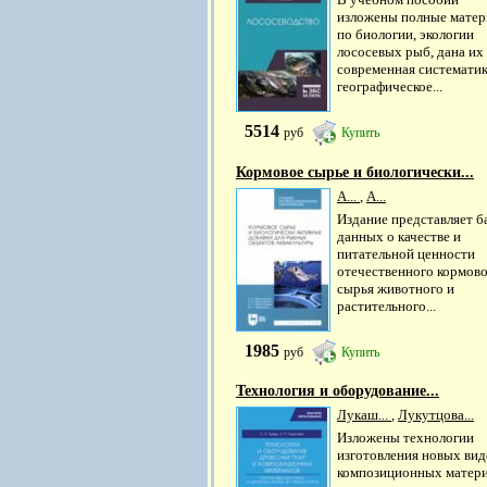
изложены полные мате
по биологии, экологии
лососевых рыб, дана их
современная систематик
географическое...
5514
руб
Купить
Кормовое сырье и биологически...
А...
,
А...
Издание представляет б
данных о качестве и
питательной ценности
отечественного кормов
сырья животного и
растительного...
1985
руб
Купить
Технология и оборудование...
Лукаш...
,
Лукутцова...
Изложены технологии
изготовления новых вид
композиционных матер