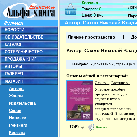
Корзина
Логин
Товаров:
0
Цена:
0 руб.
Пар
Автор: Сахно Николай Влад
НОВОСТИ
ОБ ИЗДАТЕЛЬСТВЕ
Личное пространство
До
КАТАЛОГ
Автор: Сахно Николай Вла
СОТРУДНИЧЕСТВО
ПРОДАЖА КНИГ
Найдено:
2
, показано
2
, страница
1
АВТОРЫ
ГАЛЕРЕЯ
Основы общей и ветеринарной...
МАГАЗИН
Сахно...
,
Ватников...
Авторы
Учебное пособие
предназначено для
Жанры
ссузов и вузов,
Издательства
учащихся
специализированных
Серии
колледжей, бакалавров,
Новинки
студентов, магистров и..
Рейтинги
3749
руб
Купить
Корзина