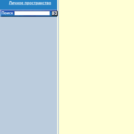
Личное пространство
Поиск