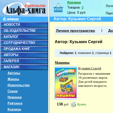
Корзина
Логин
Товаров:
0
Цена:
0 руб.
Пар
Автор: Кузьмин Сергей
НОВОСТИ
ОБ ИЗДАТЕЛЬСТВЕ
Личное пространство
До
КАТАЛОГ
Автор: Кузьмин Сергей
СОТРУДНИЧЕСТВО
ПРОДАЖА КНИГ
Найдено:
1
, показано
1
, страница
1
АВТОРЫ
ГАЛЕРЕЯ
Машины
МАГАЗИН
Кузьмин Сергей
Авторы
Раскраска с машинами
16 различных марок.
Жанры
Для детей младшего
Издательства
школьного возраста.
Серии
Новинки
Рейтинги
138
руб
Купить
Корзина