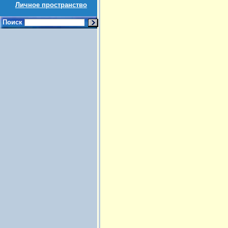
Личное пространство
Поиск