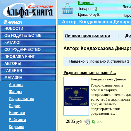
Корзина
Логин
Товаров:
0
Цена:
0 руб.
Пар
Автор: Кондахсазова Динар
НОВОСТИ
ОБ ИЗДАТЕЛЬСТВЕ
Личное пространство
До
КАТАЛОГ
Автор: Кондахсазова Динар
СОТРУДНИЧЕСТВО
ПРОДАЖА КНИГ
Найдено:
3
, показано
3
, страница
1
АВТОРЫ
ГАЛЕРЕЯ
Родословная книга нашей...
МАГАЗИН
Кондахсазова Динара...
Авторы
Родословные книги
семьи в старину
Жанры
создавались и велись дл
Издательства
того, чтобы люди могли
документально
Серии
подтвердить свои
Новинки
родственные...
Рейтинги
2885
руб
Купить
Корзина