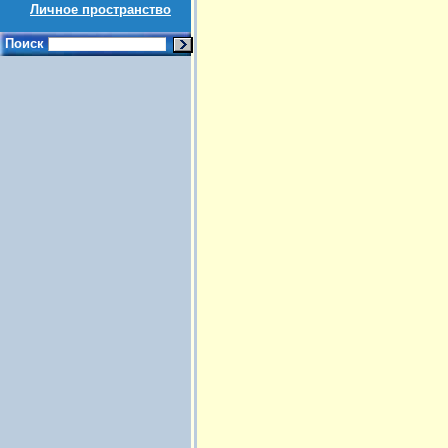
Личное пространство
Поиск