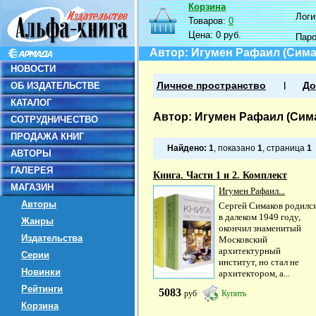
Корзина
Логин
Товаров:
0
Цена:
0 руб.
Пар
Автор: Игумен Рафаил (Сима
НОВОСТИ
ОБ ИЗДАТЕЛЬСТВЕ
Личное пространство
До
КАТАЛОГ
Автор: Игумен Рафаил (Сим
СОТРУДНИЧЕСТВО
ПРОДАЖА КНИГ
Найдено:
1
, показано
1
, страница
1
АВТОРЫ
ГАЛЕРЕЯ
Книга. Части 1 и 2. Комплект
МАГАЗИН
Игумен Рафаил...
Авторы
Сергей Симаков родилс
в далеком 1949 году,
Жанры
окончил знаменитый
Издательства
Московский
архитектурный
Серии
институт, но стал не
Новинки
архитектором, а...
Рейтинги
5083
руб
Купить
Корзина