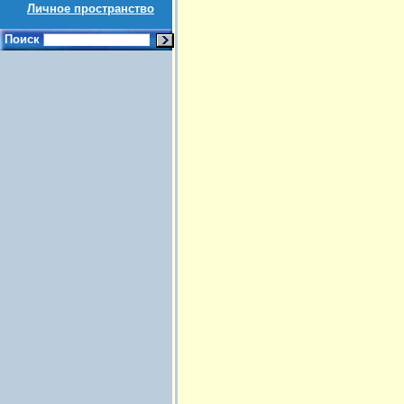
Личное пространство
Поиск