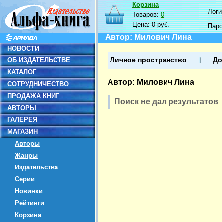
Корзина
Логин
Товаров:
0
Цена:
0 руб.
Пар
Автор: Милович Лина
НОВОСТИ
ОБ ИЗДАТЕЛЬСТВЕ
Личное пространство
До
КАТАЛОГ
Автор: Милович Лина
СОТРУДНИЧЕСТВО
ПРОДАЖА КНИГ
Поиск не дал результатов
АВТОРЫ
ГАЛЕРЕЯ
МАГАЗИН
Авторы
Жанры
Издательства
Серии
Новинки
Рейтинги
Корзина