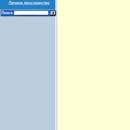
Личное пространство
Поиск