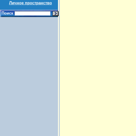
Личное пространство
Поиск