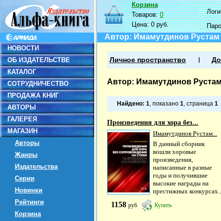
Корзина
Логин
Товаров:
0
Цена:
0 руб.
Пар
Автор: Имамутдинов Рустам
НОВОСТИ
ОБ ИЗДАТЕЛЬСТВЕ
Личное пространство
До
КАТАЛОГ
Автор: Имамутдинов Руста
СОТРУДНИЧЕСТВО
ПРОДАЖА КНИГ
Найдено:
1
, показано
1
, страница
1
АВТОРЫ
ГАЛЕРЕЯ
Произведения для хора без...
МАГАЗИН
Имамутдинов Рустам...
Авторы
В данный сборник
вошли хоровые
Жанры
произведения,
Издательства
написанные в разные
годы и получившие
Серии
высокие награды на
Новинки
престижных конкурсах..
Рейтинги
1158
руб
Купить
Корзина