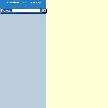
Личное пространство
Поиск