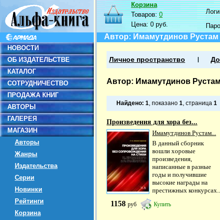
Корзина
Логин
Товаров:
0
Цена:
0 руб.
Пар
Автор: Имамутдинов Рустам
НОВОСТИ
ОБ ИЗДАТЕЛЬСТВЕ
Личное пространство
До
КАТАЛОГ
Автор: Имамутдинов Руста
СОТРУДНИЧЕСТВО
ПРОДАЖА КНИГ
Найдено:
1
, показано
1
, страница
1
АВТОРЫ
ГАЛЕРЕЯ
Произведения для хора без...
МАГАЗИН
Имамутдинов Рустам...
Авторы
В данный сборник
вошли хоровые
Жанры
произведения,
Издательства
написанные в разные
годы и получившие
Серии
высокие награды на
Новинки
престижных конкурсах..
Рейтинги
1158
руб
Купить
Корзина