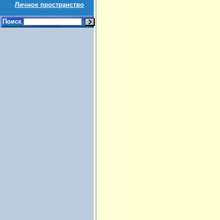
Личное пространство
Поиск