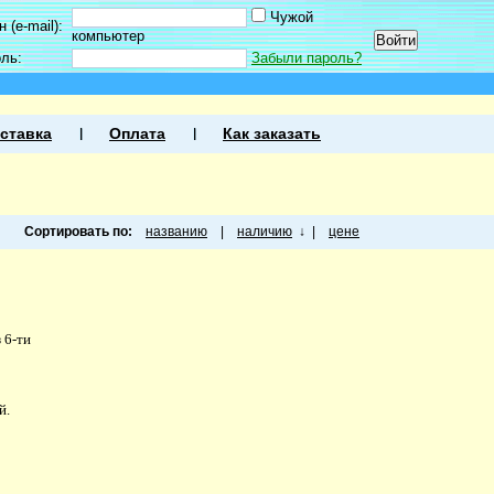
Чужой
 (e-mail):
компьютер
оль:
Забыли пароль?
ставка
Оплата
Как заказать
Сортировать по:
названию
|
наличию
↓
|
цене
 6-ти
й.