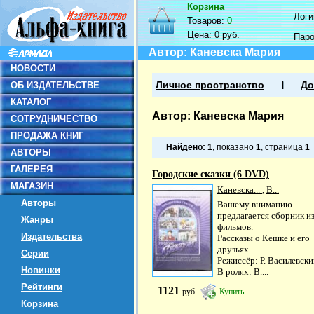
Корзина
Логин
Товаров:
0
Цена:
0 руб.
Пар
Автор: Каневска Мария
НОВОСТИ
ОБ ИЗДАТЕЛЬСТВЕ
Личное пространство
До
КАТАЛОГ
Автор: Каневска Мария
СОТРУДНИЧЕСТВО
ПРОДАЖА КНИГ
Найдено:
1
, показано
1
, страница
1
АВТОРЫ
ГАЛЕРЕЯ
Городские сказки (6 DVD)
МАГАЗИН
Каневска...
,
В...
Авторы
Вашему вниманию
предлагается сборник из
Жанры
фильмов.
Издательства
Рассказы о Кешке и его
друзьях.
Серии
Режиссёр: Р. Василевски
Новинки
В ролях: В....
Рейтинги
1121
руб
Купить
Корзина