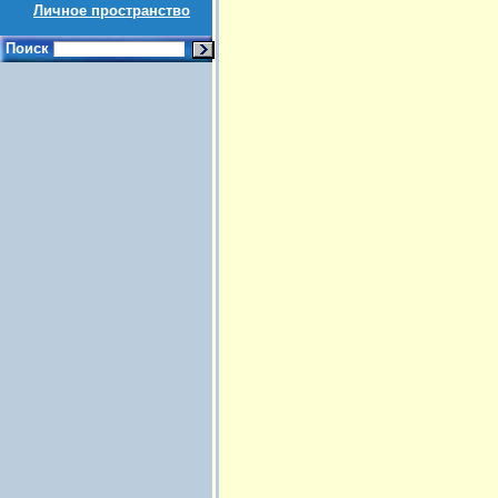
Личное пространство
Поиск