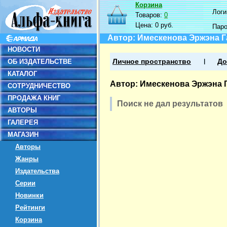
Корзина
Логин
Товаров:
0
Цена:
0 руб.
Пар
Автор: Имескенова Эржэна 
НОВОСТИ
ОБ ИЗДАТЕЛЬСТВЕ
Личное пространство
До
КАТАЛОГ
Автор: Имескенова Эржэна 
СОТРУДНИЧЕСТВО
ПРОДАЖА КНИГ
Поиск не дал результатов
АВТОРЫ
ГАЛЕРЕЯ
МАГАЗИН
Авторы
Жанры
Издательства
Серии
Новинки
Рейтинги
Корзина