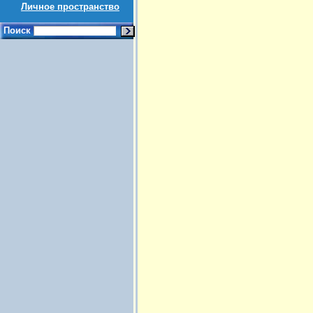
Личное пространство
Поиск