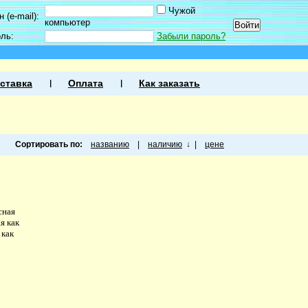
Чужой
 (e-mail):
компьютер
оль:
Забыли пароль?
ставка
Оплата
Как заказать
Сортировать по:
названию
|
наличию
↓
|
цене
сная
я как
 как