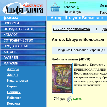
Корзина
Логин
Товаров:
0
Цена:
0 руб.
Пар
Автор: Штаудте Вольфганг
НОВОСТИ
ОБ ИЗДАТЕЛЬСТВЕ
Личное пространство
До
КАТАЛОГ
Автор: Штаудте Вольфганг
СОТРУДНИЧЕСТВО
ПРОДАЖА КНИГ
Найдено:
1
, показано
1
, страница
1
АВТОРЫ
ГАЛЕРЕЯ
Любимые сказки (4DVD)
МАГАЗИН
Штаудте...
,
Кратцерт...
Авторы
ПРИНЦЕССА-ПАВЛИН
Восточная сказка - чуде
Жанры
как цветок логоса, добра
Издательства
ласковые руки, красивая
мечта, наполненная...
Серии
Новинки
Рейтинги
794
руб
Купить
Корзина