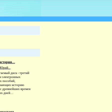
стория...
Юрий...
гаемый диск - третий
ии электронных
х пособий,
вающих историю
 с древнейших времен
х дней....
русского...