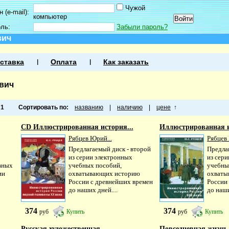
Чужой
 (e-mail):
компьютер
оль:
Забыли пароль?
вич
ставка
Оплата
Как заказать
вич
а
1
Сортировать по:
названию
|
наличию
|
цене
↑
CD Иллюстрированная история...
Иллюстрированная и
Рябцев Юрий...
Рябцев 
Предлагаемый диск - второй
Предла
из серии электронных
из сер
вных
учебных пособий,
учебны
ии
охватывающих историю
охваты
России с древнейших времен
России
до наших дней....
до наши
374
374
руб
Купить
руб
Купить
Русская художественная...
Повседневная жизнь 