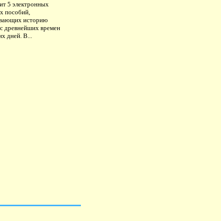
ит 5 электронных
х пособий,
вающих историю
 с древнейших времен
х дней. В...