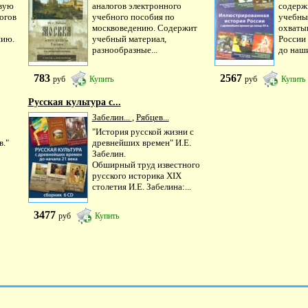
рвую
аналогов электронного
содерж
огов
учебного пособия по
учебны
москвоведению. Содержит
охваты
нию.
учебный материал,
России
разнообразные...
до наши
783
2567
руб
Купить
руб
Купить
Русская культура с...
Забелин...
,
Рябцев...
"История русской жизни с
в."
древнейших времен" И.Е.
Забелин.
Обширный труд известного
русского историка XIX
столетия И.Е. Забелина:...
3477
руб
Купить