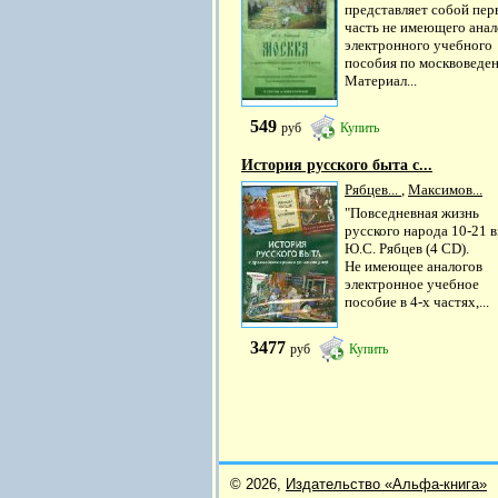
представляет собой пе
часть не имеющего анал
электронного учебного
пособия по москвоведе
Материал...
549
руб
Купить
История русского быта с...
Рябцев...
,
Максимов...
"Повседневная жизнь
русского народа 10-21 в
Ю.С. Рябцев (4 CD).
Не имеющее аналогов
электронное учебное
пособие в 4-х частях,...
3477
руб
Купить
© 2026,
Издательство «Альфа-книга»