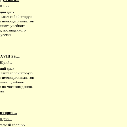
Юрий...
щий диск
авляет собой вторую
не имеющего аналогов
онного учебного
я, посвященного
усских...
VIII вв....
Юрий...
щий диск
авляет собой вторую
не имеющего аналогов
онного учебного
я по москвоведению.
л...
стория...
Юрий...
гаемый сборник