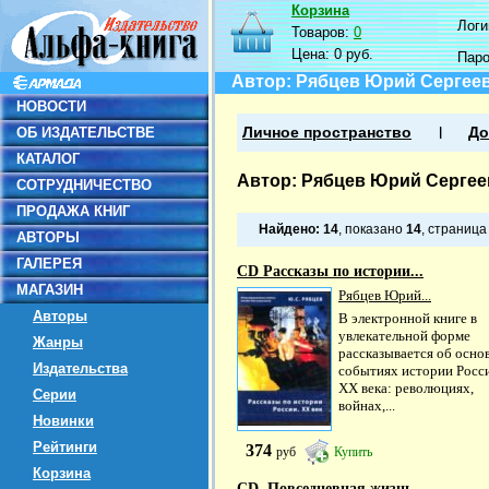
Корзина
Логин
Товаров:
0
Цена:
0 руб.
Пар
Автор: Рябцев Юрий Сергее
НОВОСТИ
ОБ ИЗДАТЕЛЬСТВЕ
Личное пространство
До
КАТАЛОГ
Автор: Рябцев Юрий Сергее
СОТРУДНИЧЕСТВО
ПРОДАЖА КНИГ
Найдено:
14
, показано
14
, страниц
АВТОРЫ
ГАЛЕРЕЯ
CD Рассказы по истории...
МАГАЗИН
Рябцев Юрий...
Авторы
В электронной книге в
увлекательной форме
Жанры
рассказывается об осно
Издательства
событиях истории Росс
XX века: революциях,
Серии
войнах,...
Новинки
Рейтинги
374
руб
Купить
Корзина
CD. Повседневная жизнь...