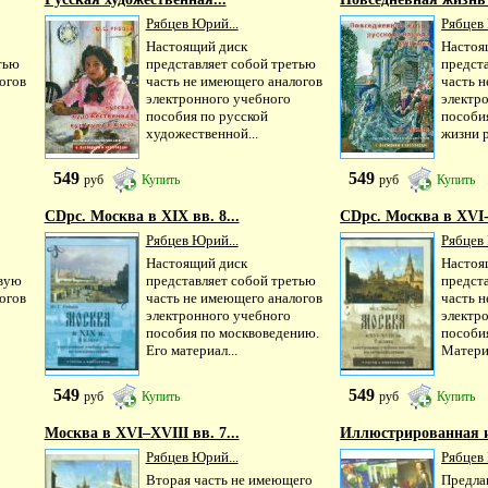
Рябцев Юрий...
Рябцев 
Настоящий диск
Настоя
тью
представляет собой третью
предст
огов
часть не имеющего аналогов
часть 
электронного учебного
электр
пособия по русской
пособи
художественной...
жизни р
549
549
руб
Купить
руб
Купить
CDpc. Москва в XIX вв. 8...
CDpc. Москва в XVI-X
Рябцев Юрий...
Рябцев 
Настоящий диск
Настоя
рвую
представляет собой третью
предст
огов
часть не имеющего аналогов
часть 
электронного учебного
электр
пособия по москвоведению.
пособи
Его материал...
Материа
549
549
руб
Купить
руб
Купить
Москва в XVI–XVIII вв. 7...
Иллюстрированная и
Рябцев Юрий...
Рябцев 
Вторая часть не имеющего
Предла