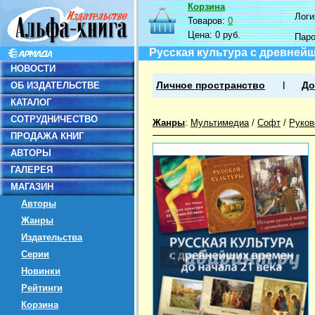
Корзина
Логин
Товаров:
0
Цена:
0 руб.
Пар
Русская культура с древнейш
НОВОСТИ
ОБ ИЗДАТЕЛЬСТВЕ
Личное пространство
До
КАТАЛОГ
СОТРУДНИЧЕСТВО
Жанры
:
Мультимедиа
/
Софт
/
Руков
ПРОДАЖА КНИГ
АВТОРЫ
ГАЛЕРЕЯ
МАГАЗИН
Авторы
Жанры
Издательства
Серии
Новинки
Рейтинги
Корзина