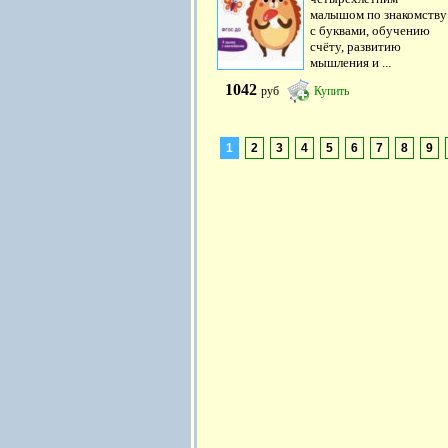
малышом по знакомству
с буквами, обучению
счёту, развитию
мышления и ...
1042
руб
Купить
1
2
3
4
5
6
7
8
9