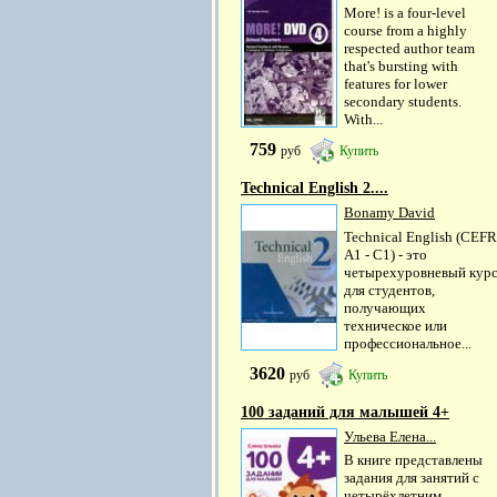
More! is a four-level
course from a highly
respected author team
that's bursting with
features for lower
secondary students.
With...
759
руб
Купить
Technical English 2....
Bonamy David
Technical English (CEFR
A1 - C1) - это
четырехуровневый кур
для студентов,
получающих
техническое или
профессиональное...
3620
руб
Купить
100 заданий для малышей 4+
Ульева Елена...
В книге представлены
задания для занятий с
четырёхлетним