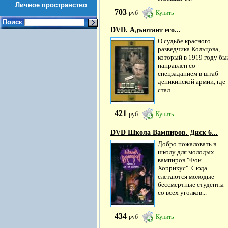
Личное пространство
703
руб
Купить
Поиск
DVD. Адъютант его...
О судьбе красного
разведчика Кольцова,
который в 1919 году бы
направлен со
спецзаданием в штаб
деникинской армии, где
стал...
421
руб
Купить
DVD Школа Вампиров. Диск 6...
Добро пожаловать в
школу для молодых
вампиров "Фон
Хоррикус". Сюда
слетаются молодые
бессмертные студенты
со всех уголков...
434
руб
Купить