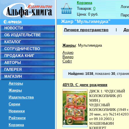
Корзина
Логин
Товаров:
0
Цена:
0 руб.
Пар
Жанр "Мультимедиа"
НОВОСТИ
Личное пространство
До
ОБ ИЗДАТЕЛЬСТВЕ
КАТАЛОГ
Жанры
:
Мультимедиа
СОТРУДНИЧЕСТВО
Аудио
ПРОДАЖА КНИГ
Видео
Софт
АВТОРЫ
ГАЛЕРЕЯ
Найдено:
1038
, показано
30
, стран
МАГАЗИН
Авторы
4DVD. С днем рождения
Жанры
ДИСК 1: ЧУДЕСНЫЙ
КОЛОКОЛЬЧИК (85
Издательства
МИН.)
Серии
ЧУДЕСНЫЙ
КОЛОКОЛЬЧИК (1949 г.
Новинки
20 мин., п/у №21414203
Рейтинги
от 09.10.2003.)
МАШЕНЬКИН
Корзина
КОНЦЕРТ...