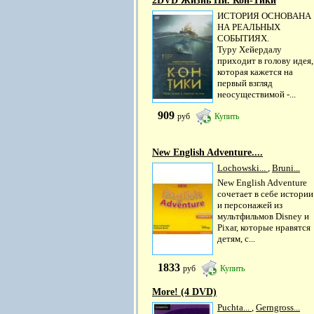
2DVD Жизнь Пи. Кон-Тики
ИСТОРИЯ ОСНОВАНА
НА РЕАЛЬНЫХ
СОБЫТИЯХ.
Туру Хейердалу
приходит в голову идея,
которая кажется на
первый взгляд
неосуществимой -...
909
руб
Купить
New English Adventure....
Lochowski...
,
Bruni...
New English Adventure
сочетает в себе истории
и персонажей из
мультфильмов Disney и
Pixar, которые нравятся
детям, с...
1833
руб
Купить
More! (4 DVD)
Puchta...
,
Gerngross...