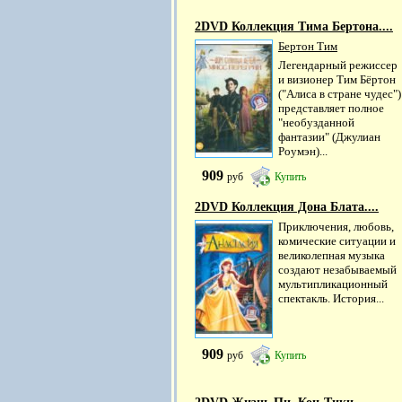
2DVD Коллекция Тима Бертона....
Бертон Тим
Легендарный режиссер
и визионер Тим Бёртон
("Алиса в стране чудес")
представляет полное
"необузданной
фантазии" (Джулиан
Роумэн)...
909
руб
Купить
2DVD Коллекция Дона Блата....
Приключения, любовь,
комические ситуации и
великолепная музыка
создают незабываемый
мультипликационный
спектакль. История...
909
руб
Купить