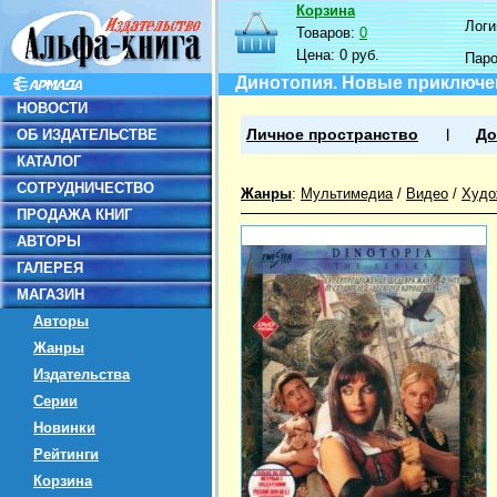
Корзина
Логин
Товаров:
0
Цена:
0 руб.
Пар
Динотопия. Новые приключе
НОВОСТИ
ОБ ИЗДАТЕЛЬСТВЕ
Личное пространство
До
КАТАЛОГ
СОТРУДНИЧЕСТВО
Жанры
:
Мультимедиа
/
Видео
/
Худо
ПРОДАЖА КНИГ
АВТОРЫ
ГАЛЕРЕЯ
МАГАЗИН
Авторы
Жанры
Издательства
Серии
Новинки
Рейтинги
Корзина