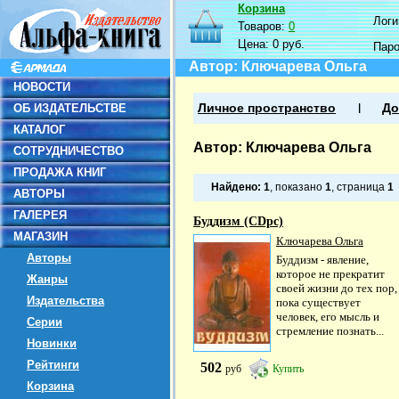
Корзина
Логин
Товаров:
0
Цена:
0 руб.
Пар
Автор: Ключарева Ольга
НОВОСТИ
ОБ ИЗДАТЕЛЬСТВЕ
Личное пространство
До
КАТАЛОГ
Автор: Ключарева Ольга
СОТРУДНИЧЕСТВО
ПРОДАЖА КНИГ
Найдено:
1
, показано
1
, страница
1
АВТОРЫ
ГАЛЕРЕЯ
Буддизм (CDpc)
МАГАЗИН
Ключарева Ольга
Авторы
Буддизм - явление,
которое не прекратит
Жанры
своей жизни до тех пор,
Издательства
пока существует
человек, его мысль и
Серии
стремление познать...
Новинки
Рейтинги
502
руб
Купить
Корзина