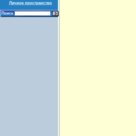
Личное пространство
Поиск