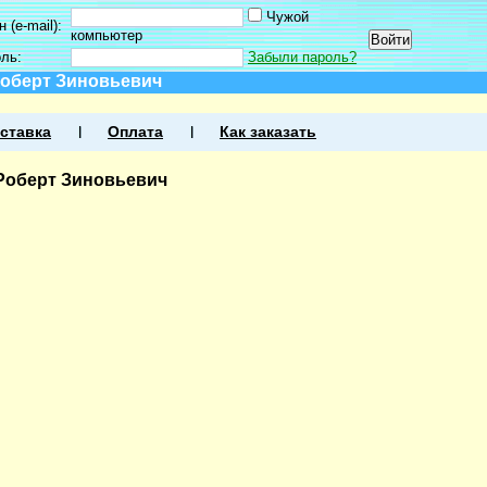
Чужой
 (e-mail):
компьютер
оль:
Забыли пароль?
Роберт Зиновьевич
ставка
Оплата
Как заказать
Роберт Зиновьевич