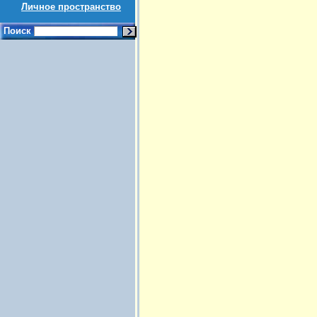
Личное пространство
Поиск