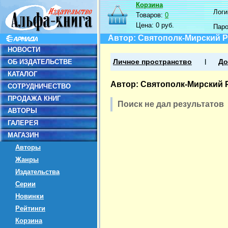
Корзина
Логин
Товаров:
0
Цена:
0 руб.
Пар
Автор: Святополк-Мирский 
НОВОСТИ
ОБ ИЗДАТЕЛЬСТВЕ
Личное пространство
До
КАТАЛОГ
Автор: Святополк-Мирский 
СОТРУДНИЧЕСТВО
ПРОДАЖА КНИГ
Поиск не дал результатов
АВТОРЫ
ГАЛЕРЕЯ
МАГАЗИН
Авторы
Жанры
Издательства
Серии
Новинки
Рейтинги
Корзина