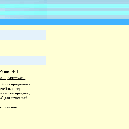
ебник. ФП
а...
,
Критская...
чебник продолжает
учебных изданий,
нных по предмету
а" для начальной
 на основе...