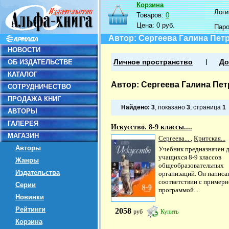
Корзина
Логин
Товаров:
0
Цена:
0 руб.
Пар
Автор: Сергеева Галина Пет
НОВОСТИ
ОБ ИЗДАТЕЛЬСТВЕ
Личное пространство
До
КАТАЛОГ
Автор: Сергеева Галина Пе
СОТРУДНИЧЕСТВО
ПРОДАЖА КНИГ
Найдено:
3
, показано
3
, страница
1
АВТОРЫ
ГАЛЕРЕЯ
Искусство. 8-9 классы....
МАГАЗИН
Сергеева...
,
Критская...
Авторы
Учебник предназначен 
учащихся 8-9 классов
Жанры
общеобразовательных
Издательства
организаций. Он написа
соответствии с пример
Серии
программой...
Новинки
Рейтинги
2058
руб
Купить
Корзина