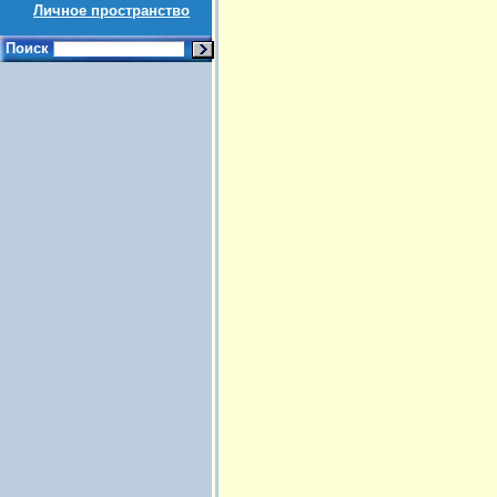
Личное пространство
Поиск