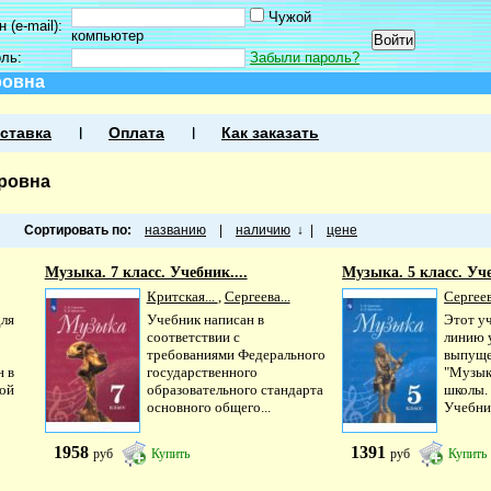
Чужой
 (e-mail):
компьютер
оль:
Забыли пароль?
ровна
ставка
Оплата
Как заказать
тровна
Сортировать по:
названию
|
наличию
↓
|
цене
Музыка. 7 класс. Учебник....
Музыка. 5 класс. Уч
Критская...
,
Сергеева...
Сергеев
для
Учебник написан в
Этот у
соответствии с
линию 
требованиями Федерального
выпуще
н в
государственного
"Музык
ной
образовательного стандарта
школы.
основного общего...
Учебник
1958
1391
руб
Купить
руб
Купить