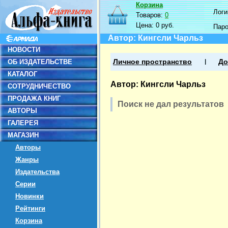
Корзина
Логин
Товаров:
0
Цена:
0 руб.
Пар
Автор: Кингсли Чарльз
НОВОСТИ
ОБ ИЗДАТЕЛЬСТВЕ
Личное пространство
До
КАТАЛОГ
Автор: Кингсли Чарльз
СОТРУДНИЧЕСТВО
ПРОДАЖА КНИГ
Поиск не дал результатов
АВТОРЫ
ГАЛЕРЕЯ
МАГАЗИН
Авторы
Жанры
Издательства
Серии
Новинки
Рейтинги
Корзина