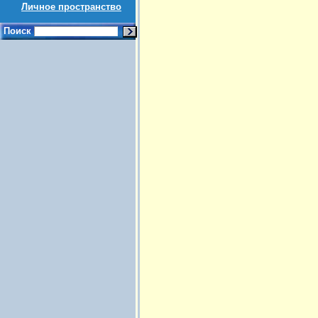
Личное пространство
Поиск