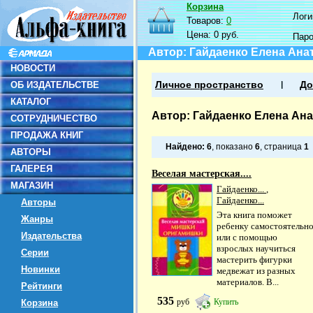
Корзина
Логин
Товаров:
0
Цена:
0 руб.
Пар
Автор: Гайдаенко Елена Ана
НОВОСТИ
ОБ ИЗДАТЕЛЬСТВЕ
Личное пространство
До
КАТАЛОГ
Автор: Гайдаенко Елена Ан
СОТРУДНИЧЕСТВО
ПРОДАЖА КНИГ
Найдено:
6
, показано
6
, страница
1
АВТОРЫ
ГАЛЕРЕЯ
Веселая мастерская....
МАГАЗИН
Гайдаенко...
,
Гайдаенко...
Авторы
Эта книга поможет
Жанры
ребенку самостоятельн
Издательства
или с помощью
взрослых научиться
Серии
мастерить фигурки
Новинки
медвежат из разных
материалов. В...
Рейтинги
535
руб
Купить
Корзина